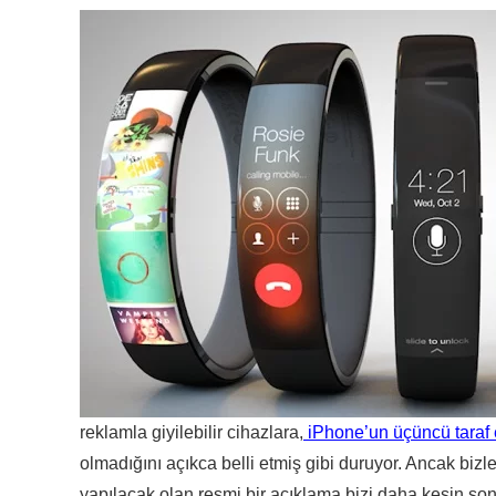
reklamla giyilebilir cihazlara,
iPhone’un üçüncü taraf 
olmadığını açıkca belli etmiş gibi duruyor. Ancak biz
yapılacak olan resmi bir açıklama bizi daha kesin so