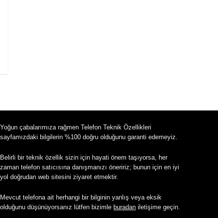
Yoğun çabalarımıza rağmen Telefon Teknik Özellikleri
sayfamızdaki bilgilerin %100 doğru olduğunu garanti edemeyiz.
Belirli bir teknik özellik sizin için hayati önem taşıyorsa, her
zaman telefon satıcısına danışmanızı öneririz; bunun için en iyi
yol doğrudan web sitesini ziyaret etmektir.
Mevcut telefona ait herhangi bir bilginin yanlış veya eksik
olduğunu düşünüyorsanız lütfen bizimle
buradan
iletişime geçin.