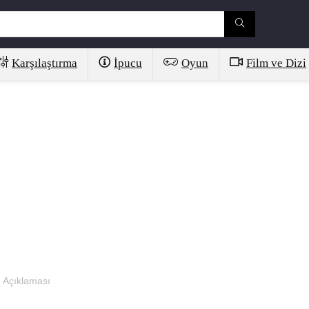
Karşılaştırma
İpucu
Oyun
Film ve Dizi
n Açıklaması