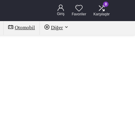
0
Giriş
Favoriler
Karşılaştır
Otomobil
Diğer