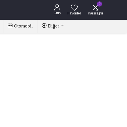
0
Giriş
Favoriler
Karşılaştır
Otomobil
Diğer