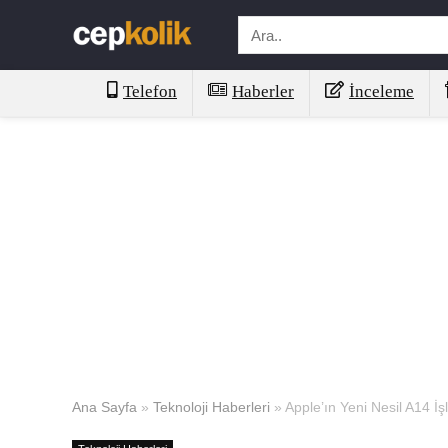
Telefon
Haberler
İnceleme
Ana Sayfa
»
Teknoloji Haberleri
»
Apple’ın Yeni Nesil A14 İ