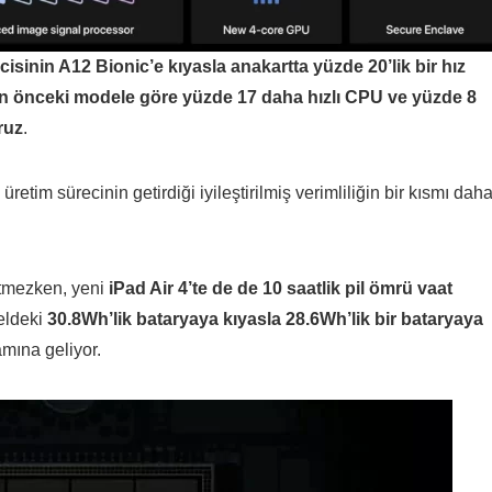
isinin A12 Bionic’e kıyasla anakartta yüzde 20’lik bir hız
cinin önceki modele göre yüzde 17 daha hızlı CPU ve yüzde 8
ruz
.
etim sürecinin getirdiği iyileştirilmiş verimliliğin bir kısmı dah
etmezken, yeni
iPad Air 4’te de de 10 saatlik pil ömrü vaat
deldeki
30.8Wh’lik bataryaya kıyasla 28.6Wh’lik bir bataryaya
mına geliyor.