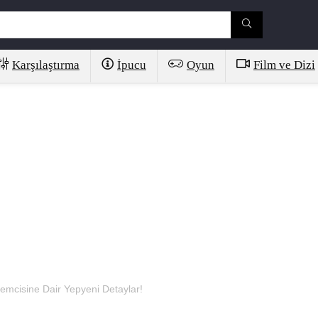
Karşılaştırma
İpucu
Oyun
Film ve Dizi
şlemcisine Dair Yepyeni Detaylar!