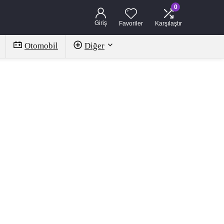
0
Giriş
Favoriler
Karşılaştır
Otomobil
Diğer