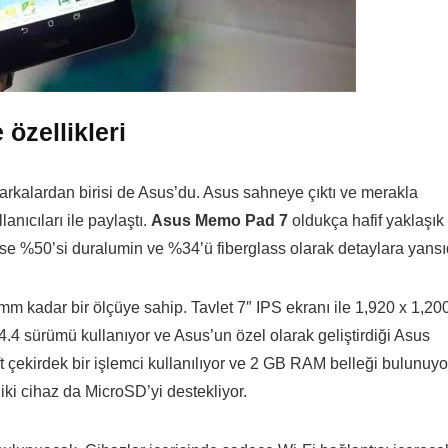
 özellikleri
arkalardan birisi de Asus’du. Asus sahneye çıktı ve merakla
nıcıları ile paylaştı.
Asus Memo Pad 7
oldukça hafif yaklaşık
ise %50’si duralumin ve %34’ü fiberglass olarak detaylara yansı
mm kadar bir ölçüye sahip. Tavlet 7″ IPS ekranı ile 1,920 x 1,20
.4 sürümü kullanıyor ve Asus’un özel olarak geliştirdiği Asus
t çekirdek bir işlemci kullanılıyor ve 2 GB RAM belleği bulunuyo
iki cihaz da MicroSD’yi destekliyor.