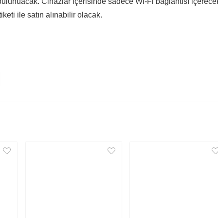
ulunuacak. Cihazlar içerisinde sadece Wi-Fi bağlantısı içerece
ti ile satın alınabilir olacak.