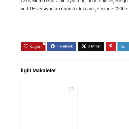
Asus Memo Pad 7’nin ayrıca üç farklı renk seçeneği b
ve LTE versiyonları önümüzdeki ay içerisinde €200 etike
0
Kaydet
İlgili Makaleler