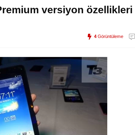
emium versiyon özellikleri
4
Görüntüleme