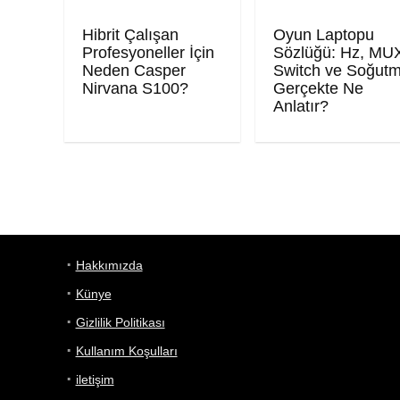
Hibrit Çalışan
Oyun Laptopu
Profesyoneller İçin
Sözlüğü: Hz, MU
Neden Casper
Switch ve Soğut
Nirvana S100?
Gerçekte Ne
Anlatır?
Hakkımızda
Künye
Gizlilik Politikası
Kullanım Koşulları
iletişim