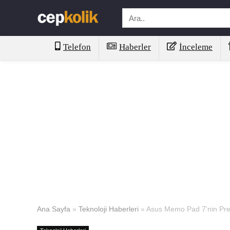
Telefon
Haberler
İnceleme
Ana Sayfa
»
Teknoloji Haberleri
»
Asus Memo Pad 7’nin Premi