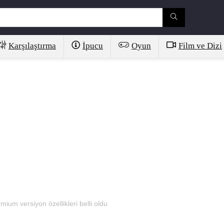
Karşılaştırma
İpucu
Oyun
Film ve Dizi
um versiyon özellikleri belli oldu