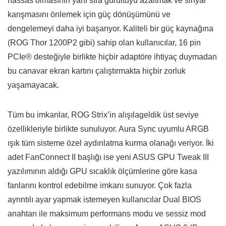
hassas olmasının yanı sıra gürültüyü azaltmak ve sinyal
karışmasını önlemek için güç dönüşümünü ve
dengelemeyi daha iyi başarıyor. Kaliteli bir güç kaynağına
(ROG Thor 1200P2 gibi) sahip olan kullanıcılar, 16 pin
PCIe® desteğiyle birlikte hiçbir adaptöre ihtiyaç duymadan
bu canavar ekran kartını çalıştırmakta hiçbir zorluk
yaşamayacak.
Tüm bu imkanlar, ROG Strix’in alışılageldik üst seviye
özellikleriyle birlikte sunuluyor. Aura Sync uyumlu ARGB
ışık tüm sisteme özel aydınlatma kurma olanağı veriyor. İki
adet FanConnect II başlığı ise yeni ASUS GPU Tweak III
yazılımının aldığı GPU sıcaklık ölçümlerine göre kasa
fanlarını kontrol edebilme imkanı sunuyor. Çok fazla
ayrıntılı ayar yapmak istemeyen kullanıcılar Dual BIOS
anahtarı ile maksimum performans modu ve sessiz mod