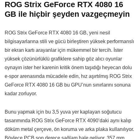
ROG Strix GeForce RTX 4080 16
GB ile hiçbir şeyden vazgeçmeyin
ROG Strix GeForce RTX 4080 16 GB, yeni nesil
bilgisayarlarına stili ve gücü birleştiren yüksek performanslı
bir ekran kartı arayanlar için mükemmel bir tercih. İster
yüksek çözünürlüklü grafiklere sahip göz alıcı oyunlar
oynayın ister her karenin kritik önem taşıdığı heyecan dolu
e-spor arenasında mücadele edin, hız aşırtılmış ROG Strix
GeForce RTX 4080 16 GB bu GPU’nun sınırlarını sonuna
kadar zorluyor.
Bunu yapmak için bu 3,5 yuva yer kaplayan soğutucu
tasarımında ROG Strix GeForce RTX 4090’daki aynı kalıp
döküm metal çerçeve, ön koruma ve arka plaka kullanılıyor.
Böylece PCB son derece sağlam hale geliyor. 357 mm