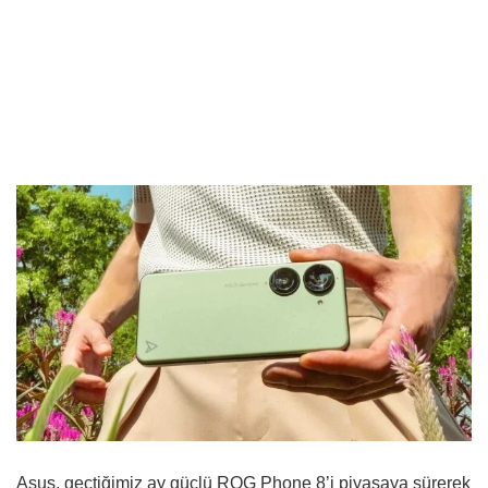
Asus, geçtiğimiz ay güçlü ROG Phone 8’i piyasaya sürerek