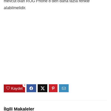
mevcut olan ROG Phone 8’den daha fazla renkte
alabilmelidir.
0
Kaydet
İlgili Makaleler