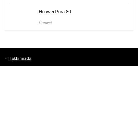
Huawei Pura 80
Huawei
Hakkımızda
Künye
Gizlilik Politikası
Kullanım Koşulları
iletişim
Telefon Karşılaştırma
Bizi takip edin!