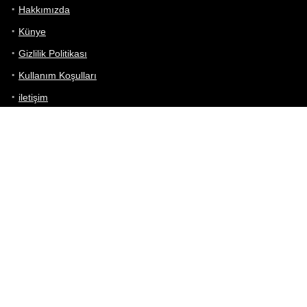
Hakkımızda
Künye
Gizlilik Politikası
Kullanım Koşulları
iletişim
Telefon Karşılaştırma
Bizi takip edin!
Yoğun çabalarımıza rağmen Telefon Teknik Özellikleri sayfamızdaki
bilgilerin %100 doğru olduğunu garanti edemeyiz.
Belirli bir teknik özellik sizin için hayati önem taşıyorsa, her zaman