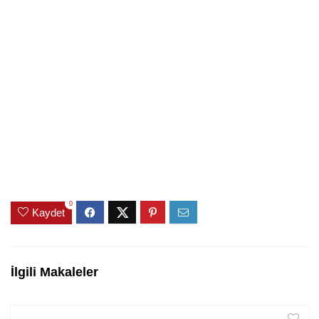
0
Kaydet
İlgili Makaleler