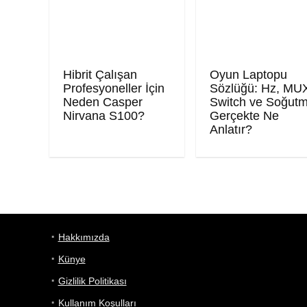
Hibrit Çalışan
Oyun Laptopu
Profesyoneller İçin
Sözlüğü: Hz, MU
Neden Casper
Switch ve Soğut
Nirvana S100?
Gerçekte Ne
Anlatır?
Hakkımızda
Künye
Gizlilik Politikası
Kullanım Koşulları