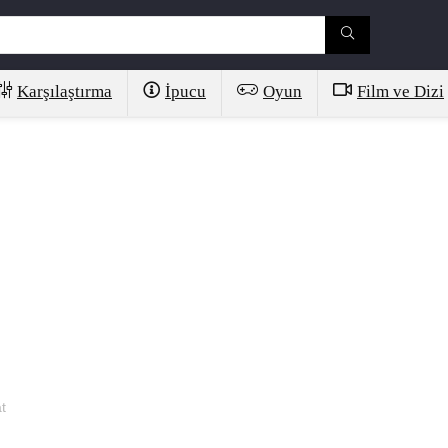
Karşılaştırma
İpucu
Oyun
Film ve Dizi
t