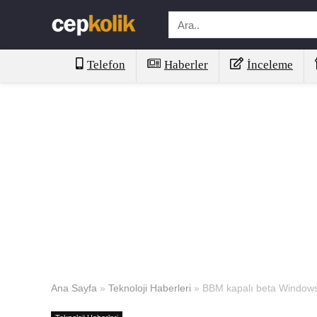
Telefon
Haberler
İnceleme
Ana Sayfa
»
Teknoloji Haberleri
»
BBM kapalı beta Windows