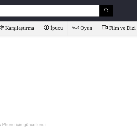
Karşılaştırma
İpucu
Oyun
Film ve Dizi
 Phone için güncellendi