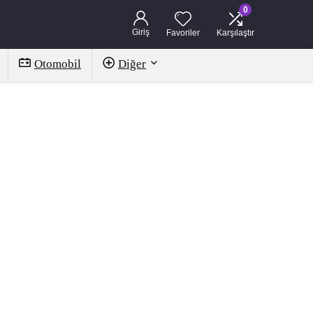
0
Giriş
Favoriler
Karşılaştır
Otomobil
Diğer