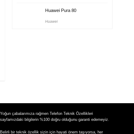
Huawei Pura 80
Huawei
Yoğun çabalarımıza rağmen Telefon Teknik Özellikleri
sayfamızdaki bilgilerin %100 doğru olduğunu garanti edemeyiz.
Belirli bir teknik özellik sizin için hayati önem taşıyorsa, her