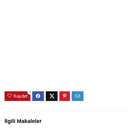
0
Kaydet
İlgili Makaleler