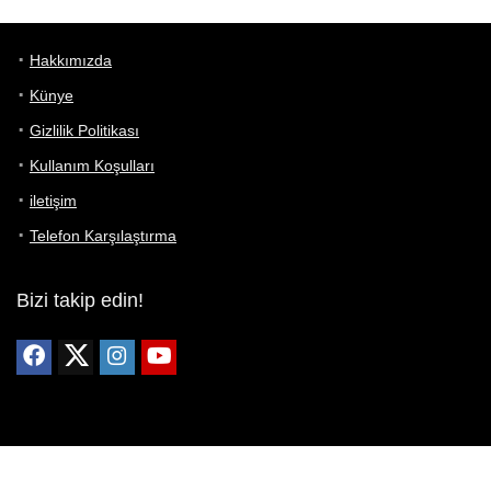
Hakkımızda
Künye
Gizlilik Politikası
Kullanım Koşulları
iletişim
Telefon Karşılaştırma
Bizi takip edin!
Yoğun çabalarımıza rağmen Telefon Teknik Özellikleri sayfamızdaki
bilgilerin %100 doğru olduğunu garanti edemeyiz.