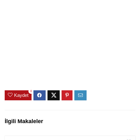
0
Kaydet
İlgili Makaleler