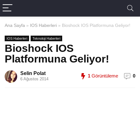
Ana Sayfa
»
IOS Haberleri
»
Bioshock IOS Platformuna Geliyor!
IOS Haberleri
Teknoloji Haberleri
Bioshock IOS
Platformuna Geliyor!
Selin Polat
1
Görüntüleme
0
6 Ağustos 2014