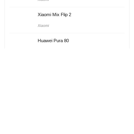
Xiaomi Mix Flip 2
Xiaomi
Huawei Pura 80
Huawei
Hakkımızda
Künye
Gizlilik Politikası
Kullanım Koşulları
iletişim
Telefon Karşılaştırma