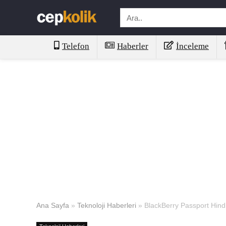
Telefon
Haberler
İnceleme
Ana Sayfa
»
Teknoloji Haberleri
»
BlackBerry Passport Hind