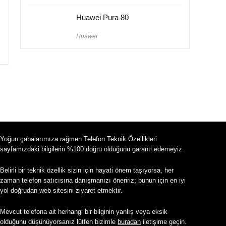
Huawei Pura 80
Huawei
Yoğun çabalarımıza rağmen Telefon Teknik Özellikleri
sayfamızdaki bilgilerin %100 doğru olduğunu garanti edemeyiz.
Belirli bir teknik özellik sizin için hayati önem taşıyorsa, her
zaman telefon satıcısına danışmanızı öneririz; bunun için en iyi
yol doğrudan web sitesini ziyaret etmektir.
Mevcut telefona ait herhangi bir bilginin yanlış veya eksik
olduğunu düşünüyorsanız lütfen bizimle
buradan
iletişime geçin.