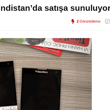
ndistan’da satışa sunuluyo
2
Görüntüleme