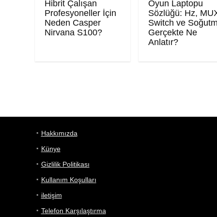
Hibrit Çalışan
Oyun Laptopu
Profesyoneller İçin
Sözlüğü: Hz, MU
Neden Casper
Switch ve Soğut
Nirvana S100?
Gerçekte Ne
Anlatır?
Hakkımızda
Künye
Gizlilik Politikası
Kullanım Koşulları
iletişim
Telefon Karşılaştırma