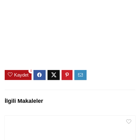
0
Kaydet
İlgili Makaleler