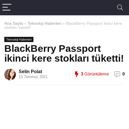
Ana Sayfa
»
Teknoloji Haberleri
»
BlackBerry Passport ikinci kere
stokları tüketti!
Teknoloji Haberleri
BlackBerry Passport
ikinci kere stokları tüketti!
Selin Polat
3
Görüntüleme
0
13 Temmuz 2021