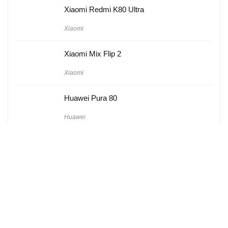
Xiaomi Redmi K80 Ultra
Xiaomi
Xiaomi Mix Flip 2
Xiaomi
Huawei Pura 80
Huawei
Hakkımızda
Künye
Gizlilik Politikası
Kullanım Koşulları