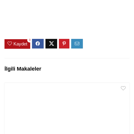
0
Kaydet
İlgili Makaleler