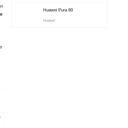
ın
Huawei Pura 80
ve
Huawei
ir