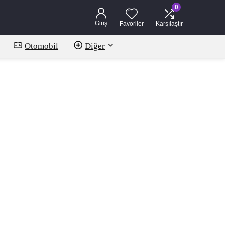
0
Giriş
Favoriler
Karşılaştır
Otomobil
Diğer