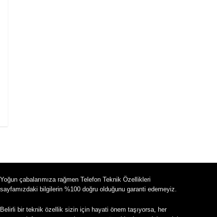
Yoğun çabalarımıza rağmen Telefon Teknik Özellikleri
sayfamızdaki bilgilerin %100 doğru olduğunu garanti edemeyiz.
Belirli bir teknik özellik sizin için hayati önem taşıyorsa, her