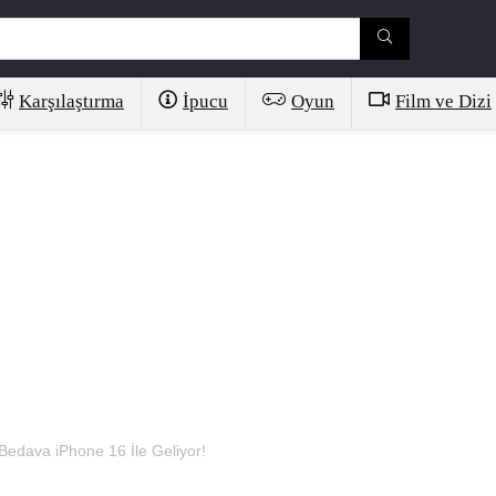
Karşılaştırma
İpucu
Oyun
Film ve Dizi
 Bedava iPhone 16 İle Geliyor!