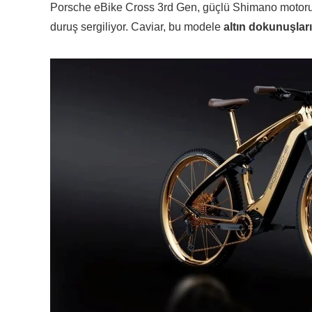
Porsche eBike Cross 3rd Gen, güçlü Shimano motoru, etk
duruş sergiliyor. Caviar, bu modele
altın dokunuşları