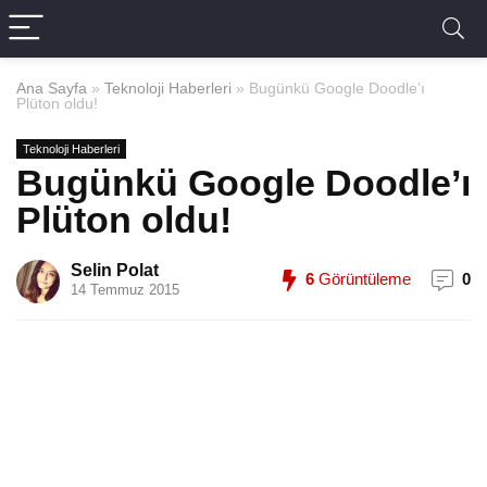
Ana Sayfa
»
Teknoloji Haberleri
»
Bugünkü Google Doodle’ı
Plüton oldu!
Teknoloji Haberleri
Bugünkü Google Doodle’ı
Plüton oldu!
Selin Polat
6
Görüntüleme
0
14 Temmuz 2015