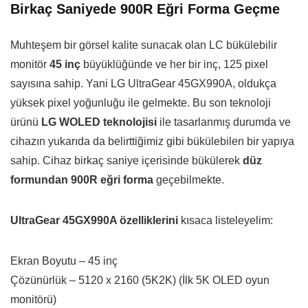
Birkaç Saniyede 900R Eğri Forma Geçme
Muhteşem bir görsel kalite sunacak olan LC bükülebilir
monitör
45 inç
büyüklüğünde ve her bir inç, 125 pixel
sayısına sahip. Yani LG UltraGear 45GX990A, oldukça
yüksek pixel yoğunluğu ile gelmekte. Bu son teknoloji
ürünü
LG WOLED teknolojisi
ile tasarlanmış durumda ve
cihazın yukarıda da belirttiğimiz gibi bükülebilen bir yapıya
sahip. Cihaz birkaç saniye içerisinde bükülerek
düz
formundan 900R eğri forma
geçebilmekte.
UltraGear 45GX990A özelliklerini
kısaca listeleyelim:
Ekran Boyutu – 45 inç
Çözünürlük – 5120 x 2160 (5K2K) (İlk 5K OLED oyun
monitörü)