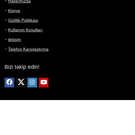
Hakkımızda
Künye
Gizlilik Politikası
Kullanım Koşulları
iletişim
Telefon Karşılaştırma
Bizi takip edin!
Yoğun çabalarımıza rağmen Telefon Teknik Özellikleri sayfamızdaki
bilgilerin %100 doğru olduğunu garanti edemeyiz.
Belirli bir teknik özellik sizin için hayati önem taşıyorsa, her zaman
telefon satıcısına danışmanızı öneririz; bunun için en iyi yol doğrudan