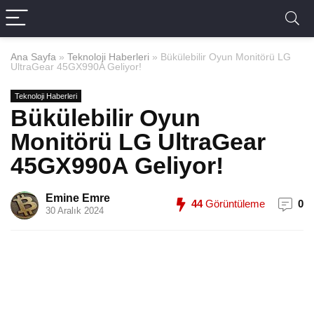
Ana Sayfa
»
Teknoloji Haberleri
»
Bükülebilir Oyun Monitörü LG
UltraGear 45GX990A Geliyor!
Teknoloji Haberleri
Bükülebilir Oyun
Monitörü LG UltraGear
45GX990A Geliyor!
Emine Emre
44
Görüntüleme
0
30 Aralık 2024