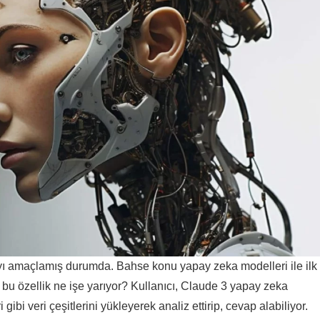
mayı amaçlamış durumda. Bahse konu yapay zeka modelleri ile ilk
bu özellik ne işe yarıyor? Kullanıcı, Claude 3 yapay zeka
gibi veri çeşitlerini yükleyerek analiz ettirip, cevap alabiliyor.