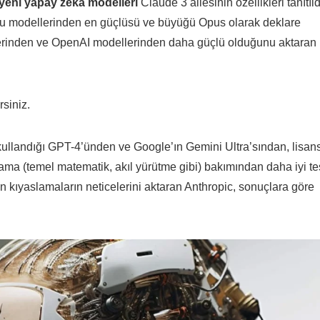
 yeni yapay zeka modelleri
Claude 3 ailesinin özellikleri tanıtıld
u modellerinden en güçlüsü ve büyüğü Opus olarak deklare
lerinden ve OpenAI modellerinden daha güçlü olduğunu aktaran
rsiniz.
ullandığı GPT-4’ünden ve Google’ın Gemini Ultra’sından, lisan
lama (temel matematik, akıl yürütme gibi) bakımından daha iyi te
en kıyaslamaların neticelerini aktaran Anthropic, sonuçlara göre