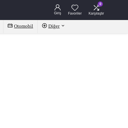
0
Giriş
Favoriler
Karşılaştır
Otomobil
Diğer