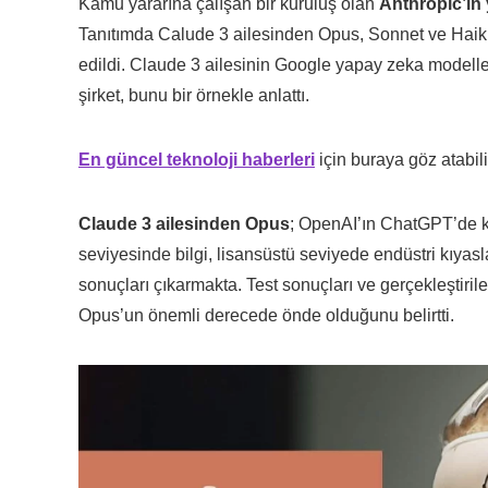
Kamu yararına çalışan bir kuruluş olan
Anthropic’in
Tanıtımda Calude 3 ailesinden Opus, Sonnet ve Haik
edildi. Claude 3 ailesinin Google yapay zeka model
şirket, bunu bir örnekle anlattı.
En güncel teknoloji haberleri
için buraya göz atabili
Claude 3 ailesinden Opus
; OpenAI’ın ChatGPT’de k
seviyesinde bilgi, lisansüstü seviyede endüstri kıyas
sonuçları çıkarmakta. Test sonuçları ve gerçekleştiril
Opus’un önemli derecede önde olduğunu belirtti.