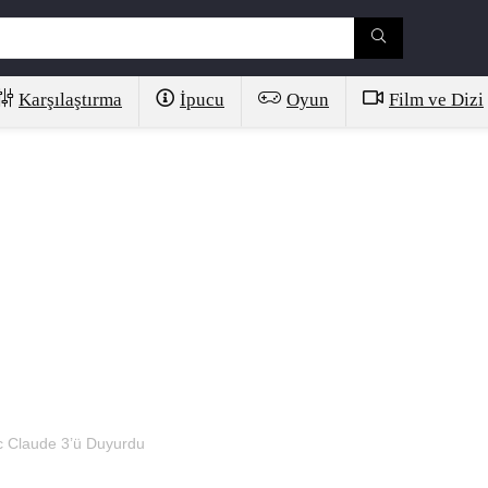
Karşılaştırma
İpucu
Oyun
Film ve Dizi
c Claude 3’ü Duyurdu