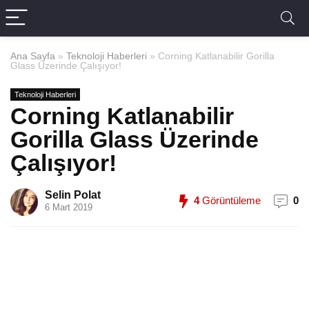
Ana Sayfa
»
Teknoloji Haberleri
»
Corning Katlanabilir Gorilla
Glass Üzerinde Çalışıyor!
Teknoloji Haberleri
Corning Katlanabilir
Gorilla Glass Üzerinde
Çalışıyor!
Selin Polat
4
Görüntüleme
0
6 Mart 2019