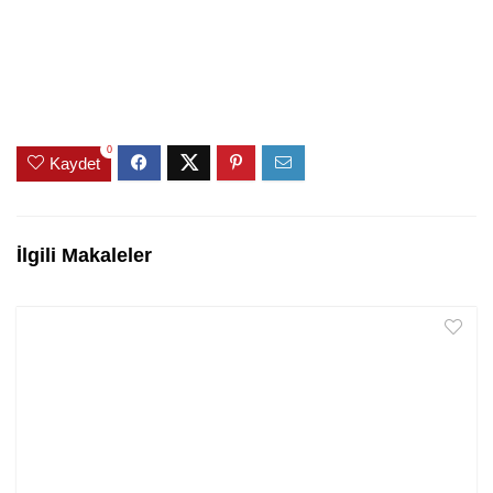
0
Kaydet
İlgili Makaleler