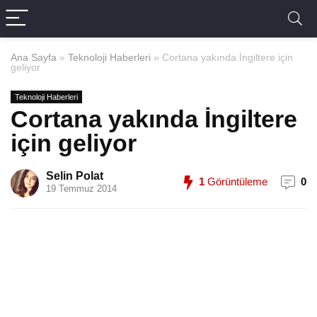
Ana Sayfa
»
Teknoloji Haberleri
»
Cortana yakında İngiltere için
geliyor
Teknoloji Haberleri
Cortana yakında İngiltere
için geliyor
Selin Polat
1
Görüntüleme
0
19 Temmuz 2014