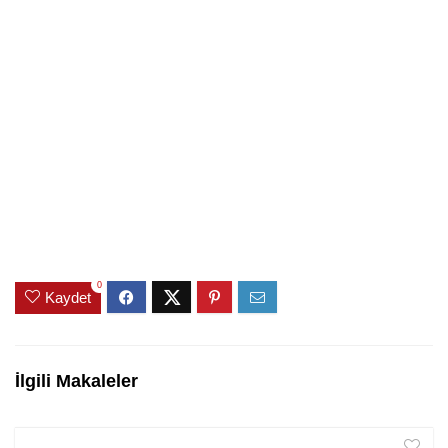
0
Kaydet
İlgili Makaleler