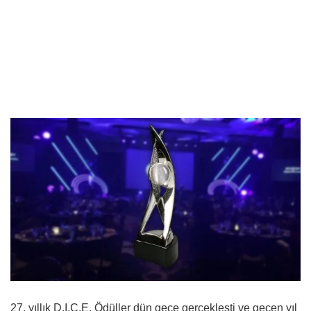
27. yıllık D.I.C.E. Ödüller dün gece gerçekleşti ve geçen yıl