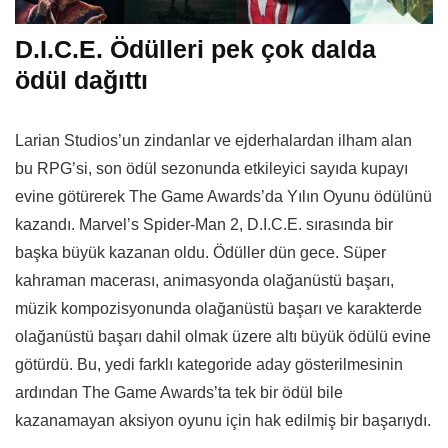
D.I.C.E. Ödülleri pek çok dalda
ödül dağıttı
Larian Studios’un zindanlar ve ejderhalardan ilham alan
bu RPG’si, son ödül sezonunda etkileyici sayıda kupayı
evine götürerek The Game Awards’da Yılın Oyunu ödülünü
kazandı. Marvel’s Spider-Man 2, D.I.C.E. sırasında bir
başka büyük kazanan oldu. Ödüller dün gece. Süper
kahraman macerası, animasyonda olağanüstü başarı,
müzik kompozisyonunda olağanüstü başarı ve karakterde
olağanüstü başarı dahil olmak üzere altı büyük ödülü evine
götürdü. Bu, yedi farklı kategoride aday gösterilmesinin
ardından The Game Awards’ta tek bir ödül bile
kazanamayan aksiyon oyunu için hak edilmiş bir başarıydı.