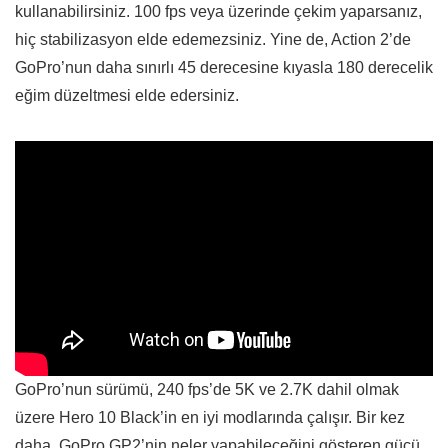
kullanabilirsiniz. 100 fps veya üzerinde çekim yaparsanız,
hiç stabilizasyon elde edemezsiniz. Yine de, Action 2’de
GoPro’nun daha sınırlı 45 derecesine kıyasla 180 derecelik
eğim düzeltmesi elde edersiniz.
GoPro’nun sürümü, 240 fps’de 5K ve 2.7K dahil olmak
üzere Hero 10 Black’in en iyi modlarında çalışır. Bir kez
daha, GoPro GP2’nin neler yapabileceğini gösteren gücü