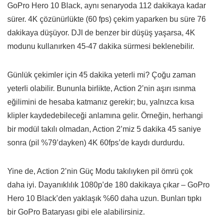
GoPro Hero 10 Black, aynı senaryoda 112 dakikaya kadar
sürer. 4K çözünürlükte (60 fps) çekim yaparken bu süre 76
dakikaya düşüyor. DJI de benzer bir düşüş yaşarsa, 4K
modunu kullanırken 45-47 dakika sürmesi beklenebilir.
Günlük çekimler için 45 dakika yeterli mi? Çoğu zaman
yeterli olabilir. Bununla birlikte, Action 2’nin aşırı ısınma
eğilimini de hesaba katmanız gerekir; bu, yalnızca kısa
klipler kaydedebileceği anlamına gelir. Örneğin, herhangi
bir modül takılı olmadan, Action 2’miz 5 dakika 45 saniye
sonra (pil %79’dayken) 4K 60fps’de kaydı durdurdu.
Yine de, Action 2’nin Güç Modu takılıyken pil ömrü çok
daha iyi. Dayanıklılık 1080p’de 180 dakikaya çıkar – GoPro
Hero 10 Black’den yaklaşık %60 daha uzun. Bunları tıpkı
bir GoPro Bataryası gibi ele alabilirsiniz.