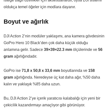
isteğe bağlı özellikler için aksesuarlardır, oysa DJI sistemi
oldukça temel öğeler için modlara dayanır.
Boyut ve ağırlık
DJI Action 2’nin modüler yaklaşımı, ana kamera gövdesinin
GoPro Hero 10 Black’den çok daha küçük olduğu
anlamına gelir. Sadece
39×39×22.3 mm
ölçülerinde ve
56
gram
ağırlığındadır.
GoPro ise
71,8 x 50,8 x 33,6 mm
boyutlarında ve
158
gram
ağırlığında. Neredeyse üç kat daha ağır, %50 daha
kalın ve yaklaşık %85 daha uzun.
Bu, DJI Action 2’ye içerik yaratıcısı kalabalığı için yeni bir
çekicilik kazandırmayı amaçlıyor gibi görünüyor.