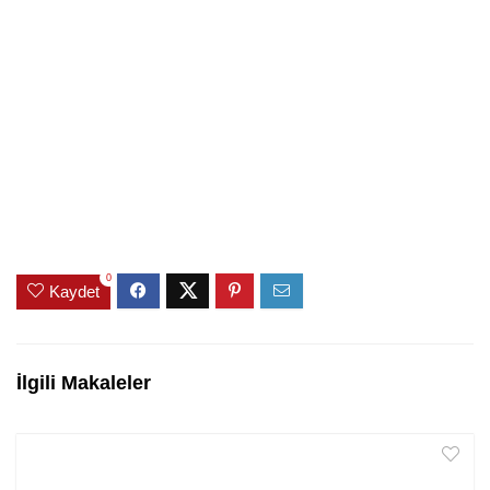
0
Kaydet
İlgili Makaleler