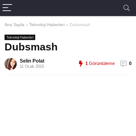
Ana Sayfa
»
Teknoloji Haberleri
»
Dubsmash
Teknoloji Haberleri
Dubsmash
Selin Polat
1
Görüntüleme
0
11 Ocak 2015