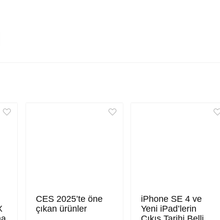
CES 2025’te öne
iPhone SE 4 ve
X
çıkan ürünler
Yeni iPad’lerin
ma
Çıkış Tarihi Belli