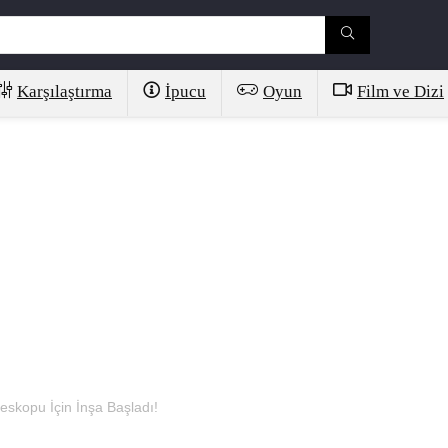
Karşılaştırma
İpucu
Oyun
Film ve Dizi
eskopu İçin İnşa Başladı!