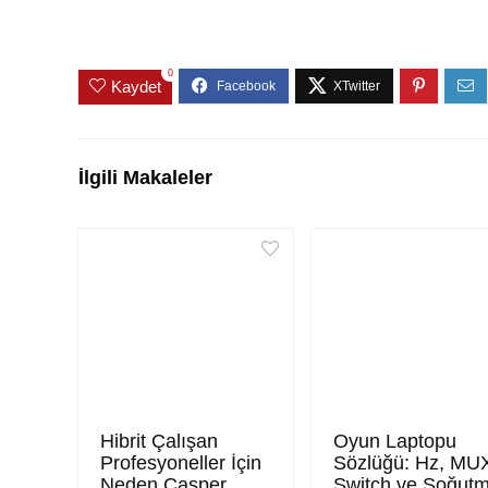
0
Kaydet
İlgili Makaleler
Hibrit Çalışan
Oyun Laptopu
Profesyoneller İçin
Sözlüğü: Hz, MU
Neden Casper
Switch ve Soğut