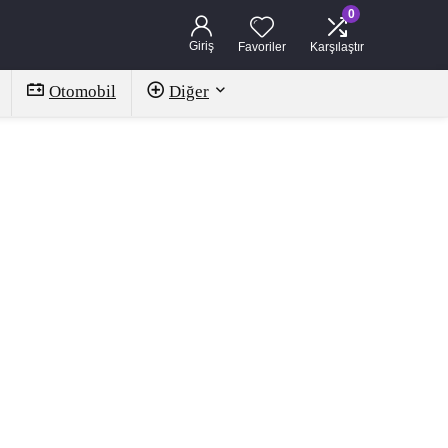
0
Giriş
Favoriler
Karşılaştır
Otomobil
Diğer