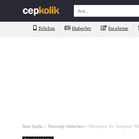
Telefon
Haberler
İnceleme
Ana Sayfa
»
Teknoloji Haberleri
»
Dünyanın En Gelişmiş Tel