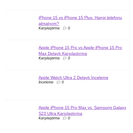
iPhone 15 vs iPhone 15 Plus: Hangi telefonu
almalıyım?
Karşılaştırma
0
Apple iPhone 15 Pro vs Apple iPhone 15 Pro
Max Detaylı Karşılaştırma
Karşılaştırma
0
Apple Watch Ultra 2 Detaylı İnceleme
İnceleme
0
Apple iPhone 15 Pro Max vs. Samsung Galaxy
S23 Ultra Karşılaştırma
Karşılaştırma
0