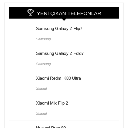
YENI ÇIKAN TELEFONLAR
Samsung Galaxy Z Flip7
Samsung
Samsung Galaxy Z Fold7
Samsung
Xiaomi Redmi K80 Ultra
Xiaomi
Xiaomi Mix Flip 2
Xiaomi
Huawei Pura 80