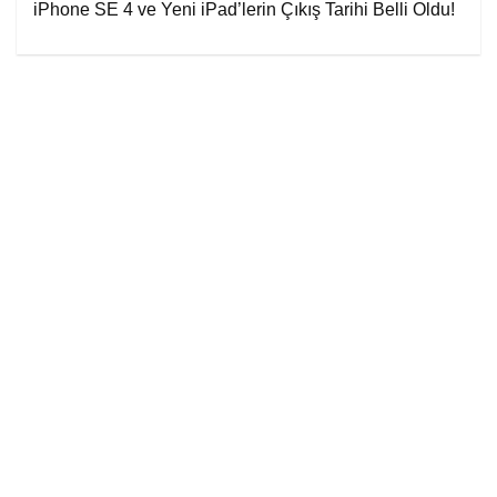
iPhone SE 4 ve Yeni iPad’lerin Çıkış Tarihi Belli Oldu!