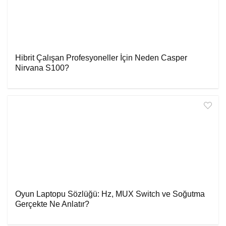
Hibrit Çalışan Profesyoneller İçin Neden Casper
Nirvana S100?
Oyun Laptopu Sözlüğü: Hz, MUX Switch ve Soğutma
Gerçekte Ne Anlatır?