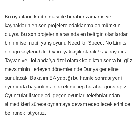
Bu oyunların kaldırılması ile beraber zamanın ve
kaynakların en son projelere odaklanmaları mümkün
oluyor. Bu son projelerin arasında en belirgin olanlardan
birinin ise mobil yarış oyunu Need for Speed: No Limits
olduğu söylenebilir. Oyun, yaklaşık olarak 9 ay boyunca
Tayvan ve Hollanda’ya özel olarak kaldıktan sonra bu güz
mevsiminin ilerleyen dönemlerinde Dünya geneline
sunulacak. Bakalım EA yaptığı bu hamle sonrası yeni
oyununda başarılı olabilecek mi hep beraber göreceğiz.
Oyuncular listede adı geçen oyunları telefonlarından
silmedikleri sürece oynamaya devam edebileceklerini de
belirtmek istiyoruz.