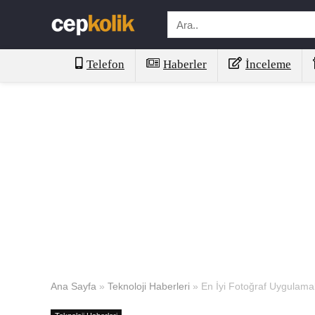
Telefon
Haberler
İnceleme
Ana Sayfa
»
Teknoloji Haberleri
»
En İyi Fotoğraf Uygulamal