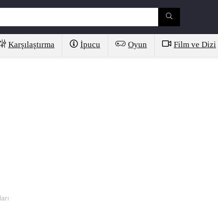
Karşılaştırma
İpucu
Oyun
Film ve Dizi
arı