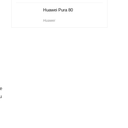
Huawei Pura 80
Huawei
le
u