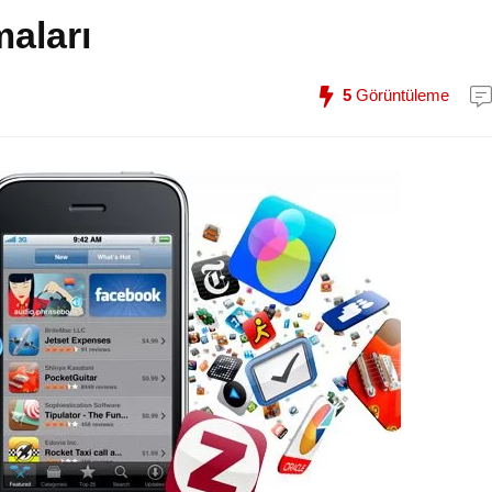
maları
5
Görüntüleme