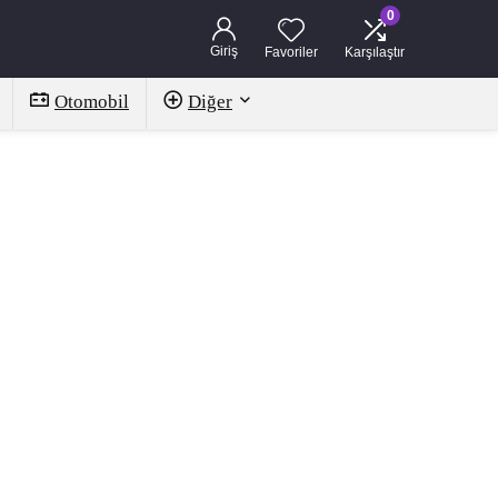
0
Giriş
Favoriler
Karşılaştır
Otomobil
Diğer