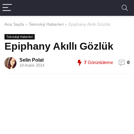
Ana Sayfa
»
Teknoloji Haberleri
»
Epiphany Akıllı Gözlük
Teknoloji Haberleri
Epiphany Akıllı Gözlük
Selin Polat
7
Görüntüleme
0
19 Aralık 2014