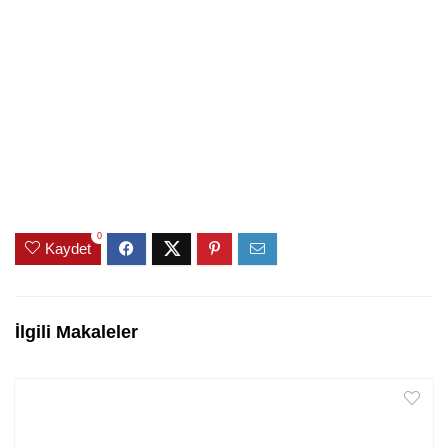
0
Kaydet
İlgili Makaleler