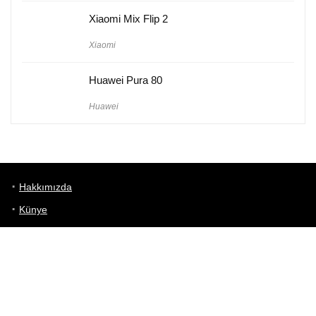
Xiaomi Mix Flip 2
Xiaomi
Huawei Pura 80
Huawei
Hakkımızda
Künye
Gizlilik Politikası
Kullanım Koşulları
iletişim
Telefon Karşılaştırma