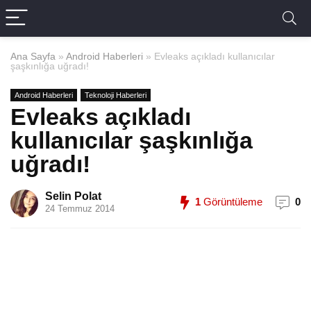
Ana Sayfa
»
Android Haberleri
»
Evleaks açıkladı kullanıcılar
şaşkınlığa uğradı!
Android Haberleri
Teknoloji Haberleri
Evleaks açıkladı
kullanıcılar şaşkınlığa
uğradı!
Selin Polat
1
Görüntüleme
0
24 Temmuz 2014