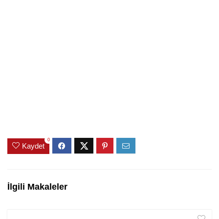
0
Kaydet
İlgili Makaleler