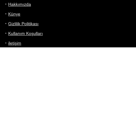
Hakkımızda
Künye
Gizlilik Politikası
Kullanım Koşulları
iletişim
Telefon Karşılaştırma
Bizi takip edin!
Yoğun çabalarımıza rağmen Telefon Teknik Özellikleri sayfamızdaki
bilgilerin %100 doğru olduğunu garanti edemeyiz.
Belirli bir teknik özellik sizin için hayati önem taşıyorsa, her zaman