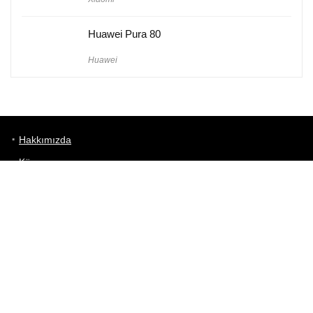
Huawei Pura 80
Huawei
Hakkımızda
Künye
Gizlilik Politikası
Kullanım Koşulları
iletişim
Telefon Karşılaştırma
Bizi takip edin!