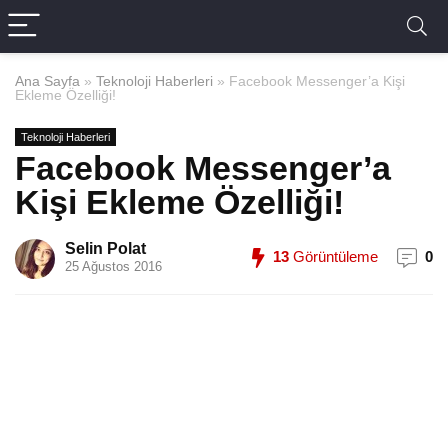
Ana Sayfa
»
Teknoloji Haberleri
»
Facebook Messenger’a Kişi
Ekleme Özelliği!
Teknoloji Haberleri
Facebook Messenger’a
Kişi Ekleme Özelliği!
Selin Polat
13
Görüntüleme
0
25 Ağustos 2016