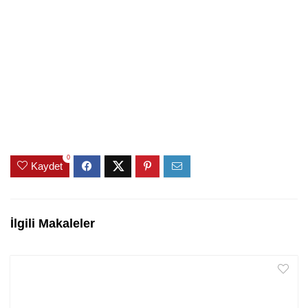
0
Kaydet
İlgili Makaleler