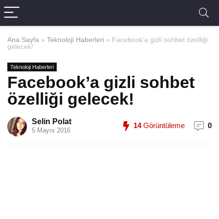
Ana Sayfa
»
Teknoloji Haberleri
»
Facebook’a gizli sohbet özelliği
gelecek!
Teknoloji Haberleri
Facebook’a gizli sohbet
özelliği gelecek!
Selin Polat
14
Görüntüleme
0
5 Mayıs 2016