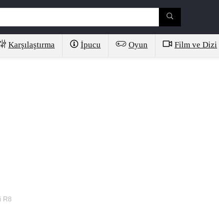
Karşılaştırma
İpucu
Oyun
Film ve Dizi
i R8