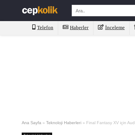
Telefon
Haberler
İnceleme
Ana Sayfa
»
Teknoloji Haberleri
»
Final Fantasy XV için Aud