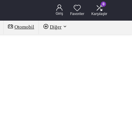
0
Giriş
Favoriler
Karşılaştır
Otomobil
Diğer