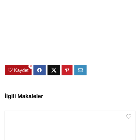
0
Kaydet
İlgili Makaleler