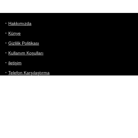
Hakkımızda
Künye
Gizlilik Politikası
Kullanım Koşulları
iletişim
Telefon Karşılaştırma
Bizi takip edin!
Yoğun çabalarımıza rağmen Telefon Teknik Özellikleri sayfamızdaki