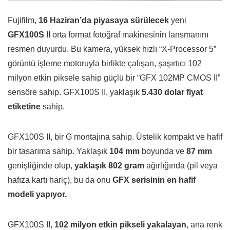
Fujifilm,
16 Haziran’da piyasaya sürülecek
yeni
GFX100S II
orta format fotoğraf makinesinin lansmanını
resmen duyurdu. Bu kamera, yüksek hızlı “X-Processor 5”
görüntü işleme motoruyla birlikte çalışan, şaşırtıcı 102
milyon etkin piksele sahip güçlü bir “GFX 102MP CMOS II”
sensöre sahip. GFX100S II, yaklaşık
5.430 dolar fiyat
etiketine
sahip.
GFX100S II, bir G montajına sahip. Üstelik kompakt ve hafif
bir tasarıma sahip. Yaklaşık
104 mm
boyunda ve
87 mm
genişliğinde olup,
yaklaşık 802 gram
ağırlığında (pil veya
hafıza kartı hariç), bu da onu
GFX serisinin en hafif
modeli yapıyor.
GFX100S II,
102 milyon etkin pikseli yakalayan
, ana renk