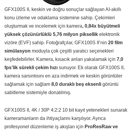
GFX100S II, keskin ve doğru sonuçlar sağlayan AI-akıllı
konu izleme ve odaklama sistemine sahip. Çekimleri
oluşturmak ve incelemek için kamera
, 0,84x büyütmeli
yüksek çözünürlüklü 5,76 milyon piksellik
elektronik
vizöre (EVF) sahip. Fotoğrafçılar, GFX100S II’nin
20 film
simülasyon
moduyla çok çeşitli yaratıcı seçenekleri
keşfedebilirler. Kamera, kısacık anları yakalamak için
7,0
fps’lik sürekli çekim hızı
sunuyor. Ek olarak GFX100S II,
kamera sarsıntısını en aza indirmek ve keskin görüntüler
sağlamak için sağlam
8,0 duraklı beş eksenli
görüntü
sabitleme sistemiyle donatılmış.
GFX100S II, 4K / 30P 4:2:2 10 bit kayıt yetenekleri sunarak
kameramanların da ihtiyaçlarını karşılıyor. Ayrıca
profesyonel düzenleme iş akışları için
ProResRaw ve