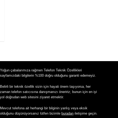
Yoğun çabalarımıza rağmen Telefon Teknik Özellikleri
sayfamızdaki bilgilerin %100 doğru olduğunu garanti edemeyiz.
Belirli bir teknik özellik sizin için hayati önem taşıyorsa, her
zaman telefon satıcısına danışmanızı öneririz; bunun için en iyi
yol doğrudan web sitesini ziyaret etmektir.
Mevcut telefona ait herhangi bir bilginin yanlış veya eksik
olduğunu düşünüyorsanız lütfen bizimle
buradan
iletişime geçin.