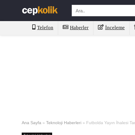
Telefon
Haberler
İnceleme
Ana Sayfa
»
Teknoloji Haberleri
»
Futbolda Yayın İhalesi T