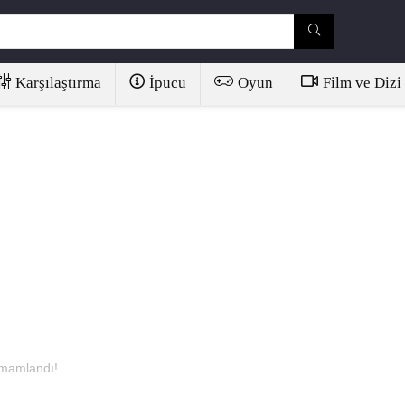
Karşılaştırma
İpucu
Oyun
Film ve Dizi
amamlandı!