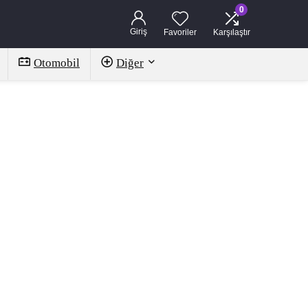
0
Giriş
Favoriler
Karşılaştır
Otomobil
Diğer