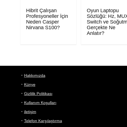
Hibrit Çalışan
Oyun Laptopu
Profesyoneller İçin
Sözlüğü: Hz, MU
Neden Casper
Switch ve Soğut
Nirvana S100?
Gerçekte Ne
Anlatır?
Hakkımızda
Künye
Gizlilik Politikası
Kullanım Koşulları
iletişim
Telefon Karşılaştırma