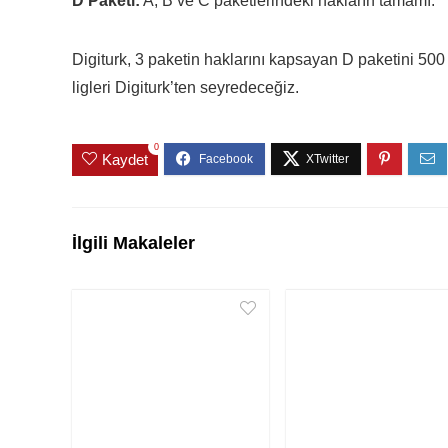
D Paketi:
A, B ve C paketlerindeki hakların tamamı.
Digiturk, 3 paketin haklarını kapsayan D paketini 50
ligleri Digiturk’ten seyredeceğiz.
0
Kaydet
İlgili Makaleler