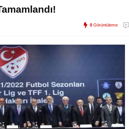
 Tamamlandı!
0
Görüntüleme