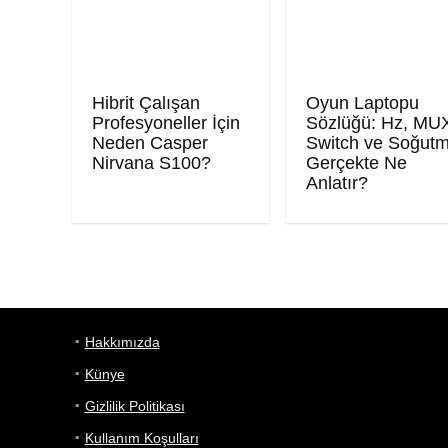
Hibrit Çalışan
Oyun Laptopu
Profesyoneller İçin
Sözlüğü: Hz, MU
Neden Casper
Switch ve Soğut
Nirvana S100?
Gerçekte Ne
Anlatır?
Hakkımızda
Künye
Gizlilik Politikası
Kullanım Koşulları