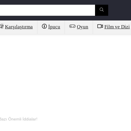
Karşılaştırma
İpucu
Oyun
Film ve Dizi
azı Önemli İddialar!