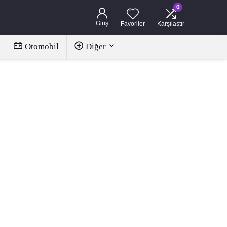
0
Giriş
Favoriler
Karşılaştır
Otomobil
Diğer