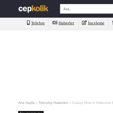
Telefon
Haberler
İnceleme
Ana Sayfa
»
Teknoloji Haberleri
»
Galaxy Note 6 Hakkında B