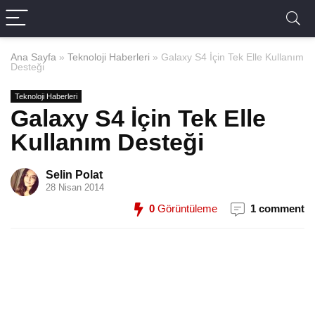
Ana Sayfa
»
Teknoloji Haberleri
»
Galaxy S4 İçin Tek Elle Kullanım
Desteği
Teknoloji Haberleri
Galaxy S4 İçin Tek Elle
Kullanım Desteği
Selin Polat
28 Nisan 2014
0
Görüntüleme
1 comment