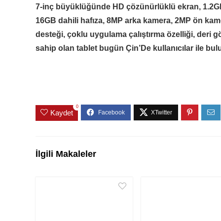
7-inç büyüklüğünde HD çözünürlüklü ekran, 1.2GHz
16GB dahili hafıza, 8MP arka kamera, 2MP ön kame
desteği, çoklu uygulama çalıştırma özelliği, deri 
sahip olan tablet bugün Çin’De kullanıcılar ile bul
0
Kaydet
İlgili Makaleler