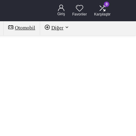
0
Giriş
Favoriler
Karşılaştır
Otomobil
Diğer