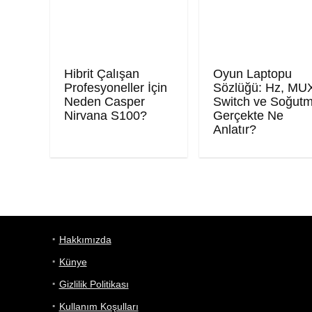
Hibrit Çalışan
Oyun Laptopu
Profesyoneller İçin
Sözlüğü: Hz, MU
Neden Casper
Switch ve Soğut
Nirvana S100?
Gerçekte Ne
Anlatır?
Hakkımızda
Künye
Gizlilik Politikası
Kullanım Koşulları