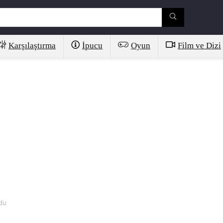
Karşılaştırma
İpucu
Oyun
Film ve Dizi
du