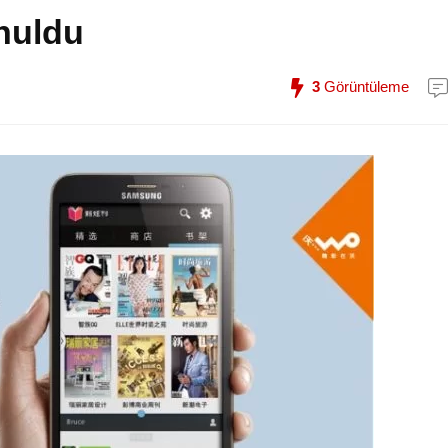
nuldu
3
Görüntüleme