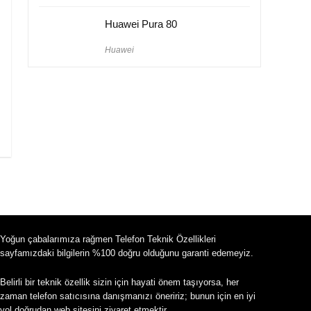
Huawei Pura 80
Huawei
Yoğun çabalarımıza rağmen Telefon Teknik Özellikleri
sayfamızdaki bilgilerin %100 doğru olduğunu garanti edemeyiz.
Belirli bir teknik özellik sizin için hayati önem taşıyorsa, her
zaman telefon satıcısına danışmanızı öneririz; bunun için en iyi
yol doğrudan web sitesini ziyaret etmektir.