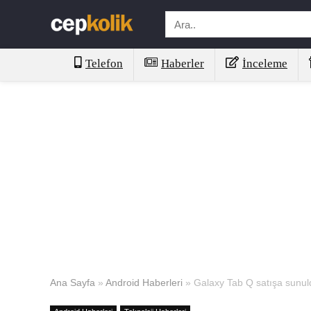
Telefon
Haberler
İnceleme
Ana Sayfa
»
Android Haberleri
»
Galaxy Tab Q satışa sunul