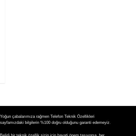
Yoğun çabalarımıza rağmen Telefon Teknik Özellikleri
sayfamızdaki bilgilerin %100 doğru olduğunu garanti edemeyiz.
Belirli bir teknik özellik sizin için hayati önem taşıyorsa, her