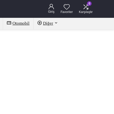
0
Giriş
Favoriler
Karşılaştır
Otomobil
Diğer