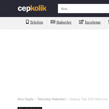
Telefon
Haberler
İnceleme
Ana Sayfa
»
Teknoloji Haberleri
»
Galaxy Tab S10 Ultra’nın 