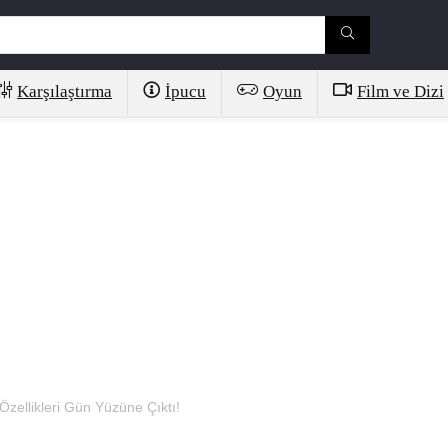
Karşılaştırma
İpucu
Oyun
Film ve Dizi
Özellikleri Gün Yüzüne Çıktı!