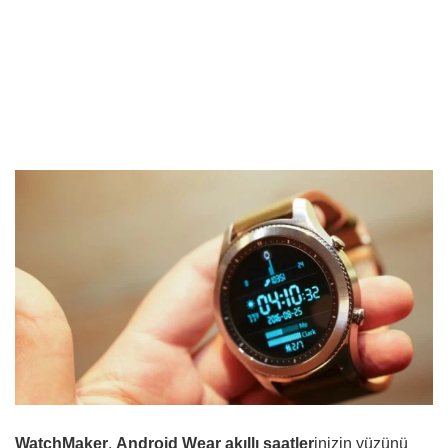
WatchMaker
,
Android Wear akıllı saatler
inizin yüzünü