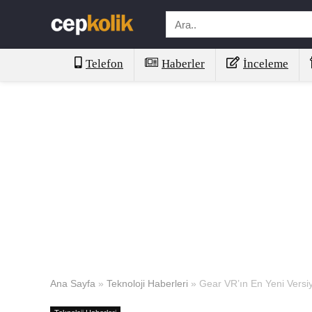
Telefon
Haberler
İnceleme
Ana Sayfa
»
Teknoloji Haberleri
»
Gear VR’ın En Yeni Versiy