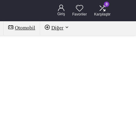
0
Giriş
Favoriler
Karşılaştır
Otomobil
Diğer