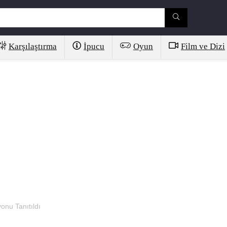
Karşılaştırma
İpucu
Oyun
Film ve Dizi
onu Tanıtıldı