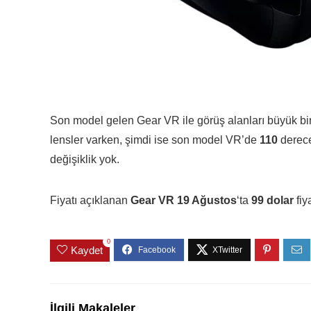
Son model gelen Gear VR ile görüş alanları büyük bi
lensler varken, şimdi ise son model VR’de
110
derecel
değişiklik yok.
Fiyatı açıklanan
Gear VR 19 Ağustos
‘ta
99 dolar
fiy
0
Kaydet
İlgili Makaleler