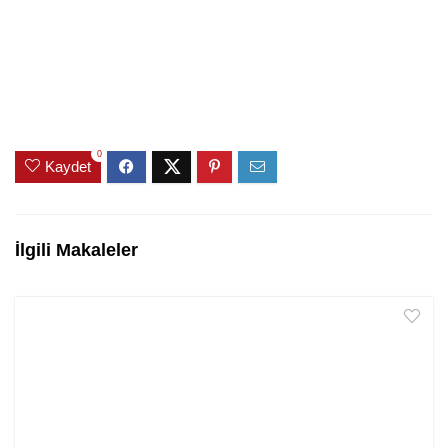
0
Kaydet
İlgili Makaleler