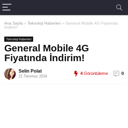
Ana Sayfa
»
Teknoloji Haberleri
»
General Mobile 4G Fiyatında
İndirim!
Teknoloji Haberleri
General Mobile 4G
Fiyatında İndirim!
Selin Polat
4
Görüntüleme
0
21 Temmuz 2016