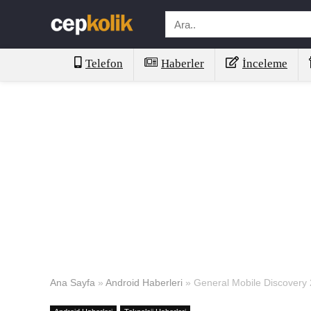
Telefon
Haberler
İnceleme
Ana Sayfa
»
Android Haberleri
»
General Mobile Discovery 2