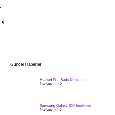
r
0
Güncel Haberler
Huawei FreeBuds 6i İnceleme
İnceleme
0
Samsung Galaxy S24 İnceleme
İnceleme
0