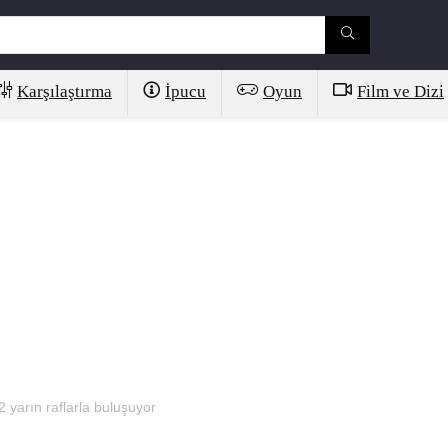
Karşılaştırma
İpucu
Oyun
Film ve Dizi
 yarın raflarla buluşuyor