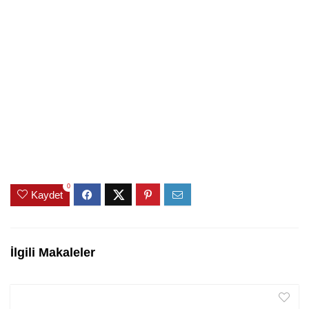
0
Kaydet
İlgili Makaleler