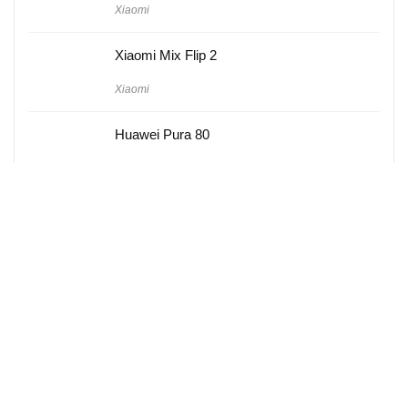
Xiaomi
Xiaomi Mix Flip 2
Xiaomi
Huawei Pura 80
Huawei
Hakkımızda
Künye
Gizlilik Politikası
Kullanım Koşulları
iletişim