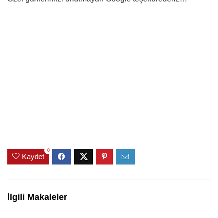
0
Kaydet
İlgili Makaleler