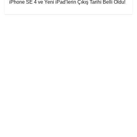
iPhone SE 4 ve Yeni iPad’lerin Çıkış Tarihi Belli Oldu!