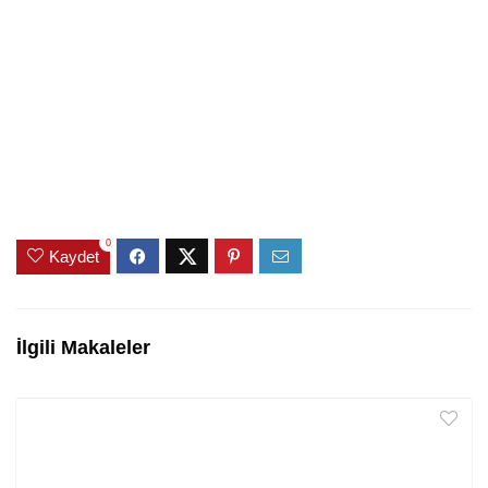
0
Kaydet
İlgili Makaleler