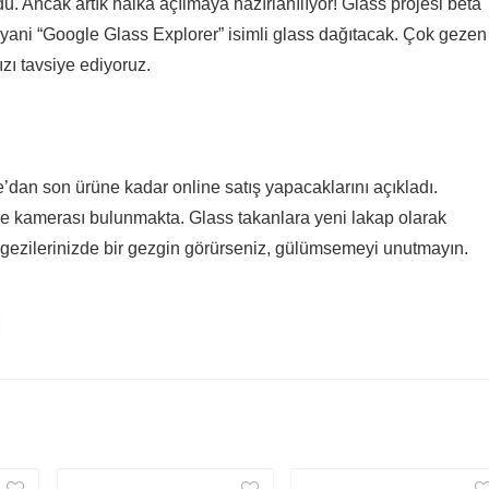
rdu. Ancak artık halka açılmaya hazırlanılıyor! Glass projesi beta
ani “Google Glass Explorer” isimli glass dağıtacak. Çok gezen
zı tavsiye ediyoruz.
’dan son ürüne kadar online satış yapacaklarını açıkladı.
 de kamerası bulunmakta. Glass takanlara yeni lakap olarak
er gezilerinizde bir gezgin görürseniz, gülümsemeyi unutmayın.