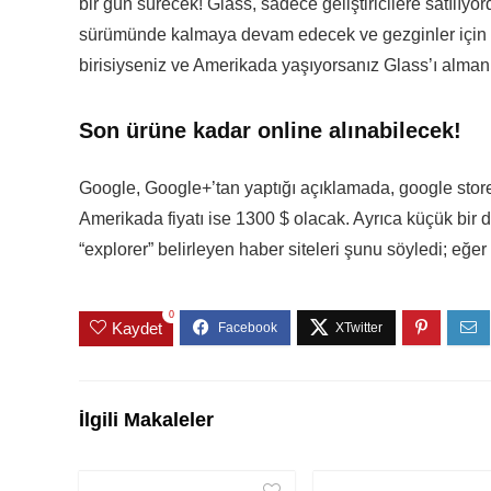
bir gün sürecek! Glass, sadece geliştiricilere satılıyo
sürümünde kalmaya devam edecek ve gezginler için y
birisiyseniz ve Amerikada yaşıyorsanız Glass’ı almanı
Son ürüne kadar online alınabilecek!
Google, Google+’tan yaptığı açıklamada, google store
Amerikada fiyatı ise 1300 $ olacak. Ayrıca küçük bir
“explorer” belirleyen haber siteleri şunu söyledi; eğ
0
Kaydet
İlgili Makaleler