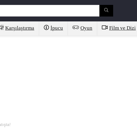
Karşılaştırma
İpucu
Oyun
Film ve Dizi
tışta!