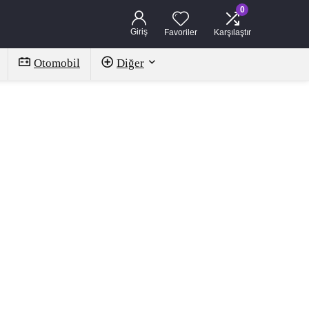
0
Giriş
Favoriler
Karşılaştır
Otomobil
Diğer