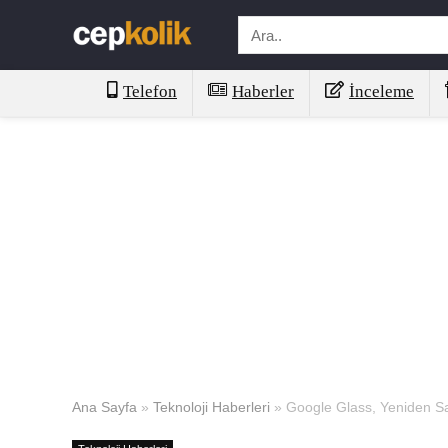
Telefon
Haberler
İnceleme
Ana Sayfa
»
Teknoloji Haberleri
»
Google Glass, Yeniden Sa