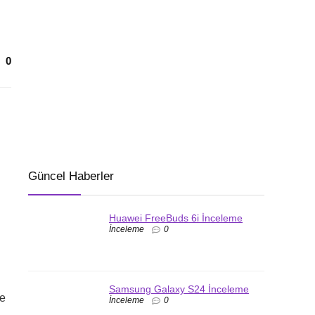
0
Güncel Haberler
Huawei FreeBuds 6i İnceleme
İnceleme
0
Samsung Galaxy S24 İnceleme
ce
İnceleme
0