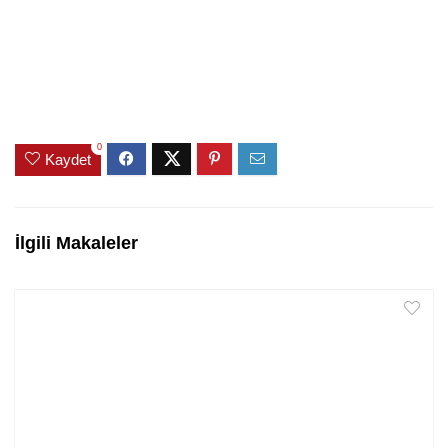
0
Kaydet
İlgili Makaleler