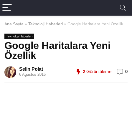
Ana Sayfa
»
Teknoloji Haberleri
»
Google Haritalara Yeni Özellik
Teknoloji Haberleri
Google Haritalara Yeni
Özellik
Selin Polat
2
Görüntüleme
0
6 Ağustos 2016